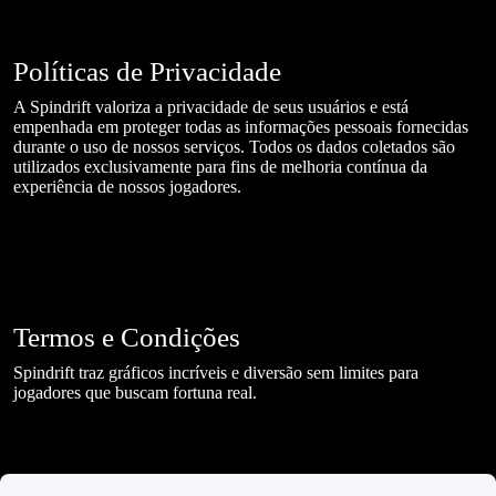
Políticas de Privacidade
A Spindrift valoriza a privacidade de seus usuários e está
empenhada em proteger todas as informações pessoais fornecidas
durante o uso de nossos serviços. Todos os dados coletados são
utilizados exclusivamente para fins de melhoria contínua da
experiência de nossos jogadores.
Termos e Condições
Spindrift traz gráficos incríveis e diversão sem limites para
jogadores que buscam fortuna real.