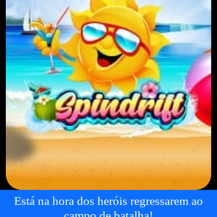
Está na hora dos heróis regressarem ao
campo de batalha!