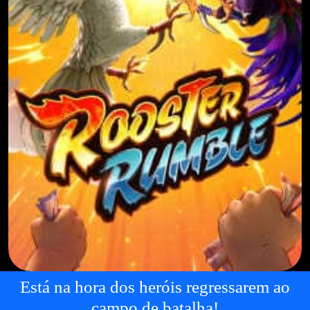
Está na hora dos heróis regressarem ao
campo de batalha!