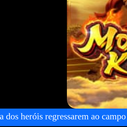
a dos heróis regressarem ao campo