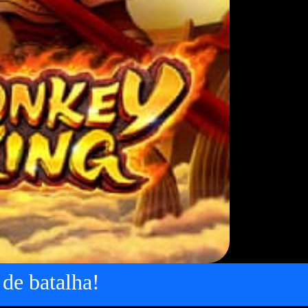
 de batalha!