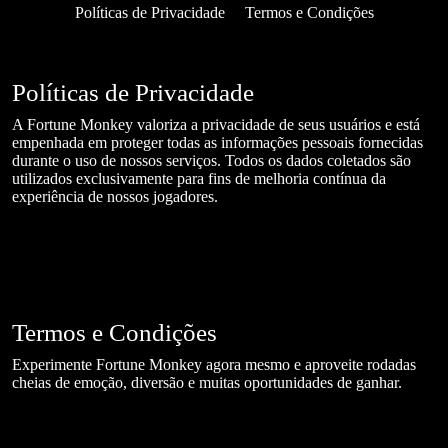
Políticas de Privacidade
Termos e Condições
Políticas de Privacidade
A Fortune Monkey valoriza a privacidade de seus usuários e está
empenhada em proteger todas as informações pessoais fornecidas
durante o uso de nossos serviços. Todos os dados coletados são
utilizados exclusivamente para fins de melhoria contínua da
experiência de nossos jogadores.
Termos e Condições
Experimente Fortune Monkey agora mesmo e aproveite rodadas
cheias de emoção, diversão e muitas oportunidades de ganhar.