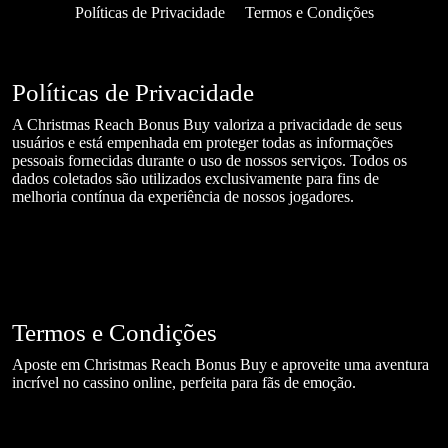
Políticas de Privacidade
Termos e Condições
Políticas de Privacidade
A Christmas Reach Bonus Buy valoriza a privacidade de seus
usuários e está empenhada em proteger todas as informações
pessoais fornecidas durante o uso de nossos serviços. Todos os
dados coletados são utilizados exclusivamente para fins de
melhoria contínua da experiência de nossos jogadores.
Termos e Condições
Aposte em Christmas Reach Bonus Buy e aproveite uma aventura
incrível no cassino online, perfeita para fãs de emoção.