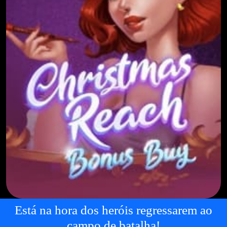
Está na hora dos heróis regressarem ao
campo de batalha!