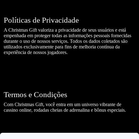
Políticas de Privacidade
A Christmas Gift valoriza a privacidade de seus usuários e está
empenhada em proteger todas as informações pessoais fornecidas
durante o uso de nossos serviços. Todos os dados coletados são
utilizados exclusivamente para fins de melhoria contínua da
experiência de nossos jogadores.
Termos e Condições
Com Christmas Gift, você entra em um universo vibrante de
cassino online, rodadas cheias de adrenalina e bônus especiais.