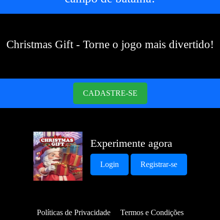
Christmas Gift - Torne o jogo mais divertido!
CADASTRE-SE
Experimente agora
Login
Registrar-se
Políticas de Privacidade
Termos e Condições